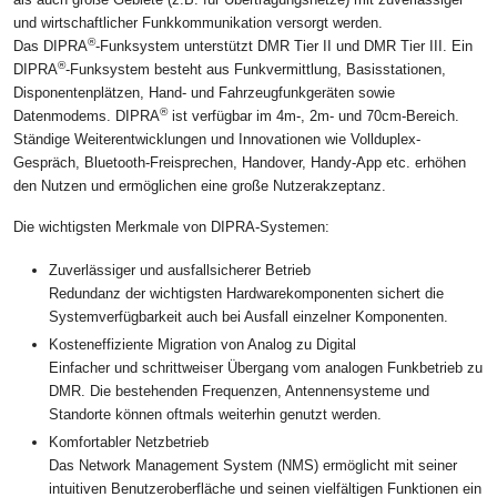
und wirtschaftlicher Funkkommunikation versorgt werden.
®
Das DIPRA
-Funksystem unterstützt DMR Tier II und DMR Tier III. Ein
®
DIPRA
-Funksystem besteht aus Funkvermittlung, Basisstationen,
Disponentenplätzen, Hand- und Fahrzeugfunkgeräten sowie
®
Datenmodems. DIPRA
ist verfügbar im 4m-, 2m- und 70cm-Bereich.
Ständige Weiterentwicklungen und Innovationen wie Vollduplex-
Gespräch, Bluetooth-Freisprechen, Handover, Handy-App etc. erhöhen
den Nutzen und ermöglichen eine große Nutzerakzeptanz.
Die wichtigsten Merkmale von DIPRA-Systemen:
Zuverlässiger und ausfallsicherer Betrieb
Redundanz der wichtigsten Hardwarekomponenten sichert die
Systemverfügbarkeit auch bei Ausfall einzelner Komponenten.
Kosteneffiziente Migration von Analog zu Digital
Einfacher und schrittweiser Übergang vom analogen Funkbetrieb zu
DMR. Die bestehenden Frequenzen, Antennensysteme und
Standorte können oftmals weiterhin genutzt werden.
Komfortabler Netzbetrieb
Das Network Management System (NMS) ermöglicht mit seiner
intuitiven Benutzeroberfläche und seinen vielfältigen Funktionen ein