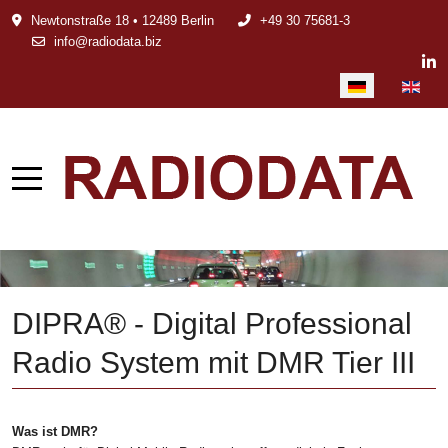
Newtonstraße 18 • 12489 Berlin
+49 30 75681-3
info@radiodata.biz
Sprache auswählen
DIPRA® - Digital Professional
Radio System mit DMR Tier III
Was ist DMR?