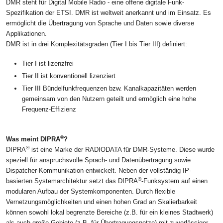
DMR steht für Digital Mobile Radio - eine offene digitale Funk-
Spezifikation der ETSI. DMR ist weltweit anerkannt und im Einsatz. Es
ermöglicht die Übertragung von Sprache und Daten sowie diverse
Applikationen.
DMR ist in drei Komplexitätsgraden (Tier I bis Tier III) definiert:
Tier I ist lizenzfrei
Tier II ist konventionell lizenziert
Tier III Bündelfunkfrequenzen bzw. Kanalkapazitäten werden
gemeinsam von den Nutzern geteilt und ermöglich eine hohe
Frequenz-Effizienz
®
Was meint DIPRA
?
®
DIPRA
ist eine Marke der RADIODATA für DMR-Systeme. Diese wurde
speziell für anspruchsvolle Sprach- und Datenübertragung sowie
Dispatcher-Kommunikation entwickelt. Neben der vollständig IP-
®
basierten Systemarchitektur setzt das DIPRA
-Funksystem auf einen
modularen Aufbau der Systemkomponenten. Durch flexible
Vernetzungsmöglichkeiten und einen hohen Grad an Skalierbarkeit
können sowohl lokal begrenzte Bereiche (z.B. für ein kleines Stadtwerk)
als auch große Gebiete (z.B. für Übertragungsnetze) mit zuverlässiger