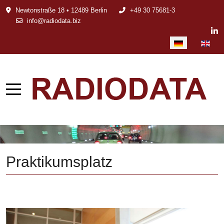
Newtonstraße 18 • 12489 Berlin
+49 30 75681-3
info@radiodata.biz
Sprache auswählen
Praktikumsplatz